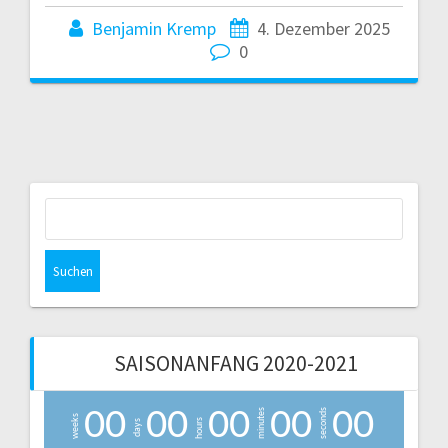
Benjamin Kremp
4. Dezember 2025
0
Suchen
nach:
SAISONANFANG 2020-2021
0
0
0
0
0
0
0
0
0
0
minutes
seconds
weeks
hours
days